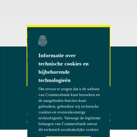
Nog vragen of
suggesties?
Neem gerust contact
Informatie over
Informatie over
met ons op!
technische cookies en
technische cookies en
bijbehorende
bijbehorende
technologieën
technologieën
Om ervoor te zorgen dat u de website
Om ervoor te zorgen dat u de website
Contact
van Commerzbank kunt bezoeken en
van Commerzbank kunt bezoeken en
de aangeboden functies kunt
de aangeboden functies kunt
gebruiken, gebruiken wij technische
gebruiken, gebruiken wij technische
cookies en overeenkomstige
cookies en overeenkomstige
AV
De bank aan
COMMERZB
technologieën. Vanwege de legitieme
technologieën. Vanwege de legitieme
uw zijde
ANK
Impressum
belangen van Commerzbank omvat
belangen van Commerzbank omvat
dit technisch noodzakelijke cookies
dit technisch noodzakelijke cookies
Naleving
en technologieën voor authenticatie,
en technologieën voor authenticatie,